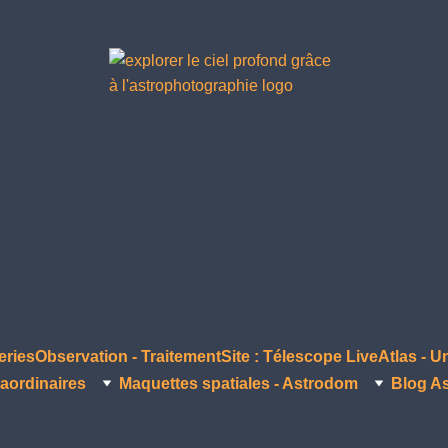
eries
Observation - Traitement
Site : Télescope Live
Atlas - U
aordinaires
Maquettes spatiales - Astrodom
Blog A