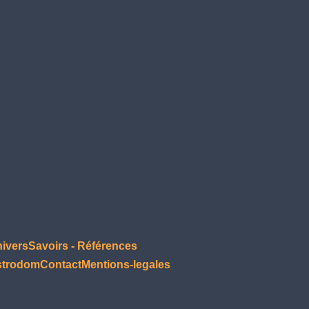
nivers
Savoirs - Références
strodom
Contact
Mentions-legales