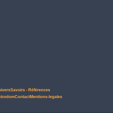
nivers
Savoirs - Références
strodom
Contact
Mentions-legales