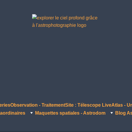
eries
Observation - Traitement
Site : Télescope Live
Atlas - U
aordinaires
Maquettes spatiales - Astrodom
Blog A