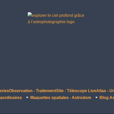
eries
Observation - Traitement
Site : Télescope Live
Atlas - U
aordinaires
Maquettes spatiales - Astrodom
Blog A