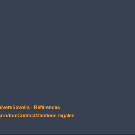
nivers
Savoirs - Références
strodom
Contact
Mentions-legales