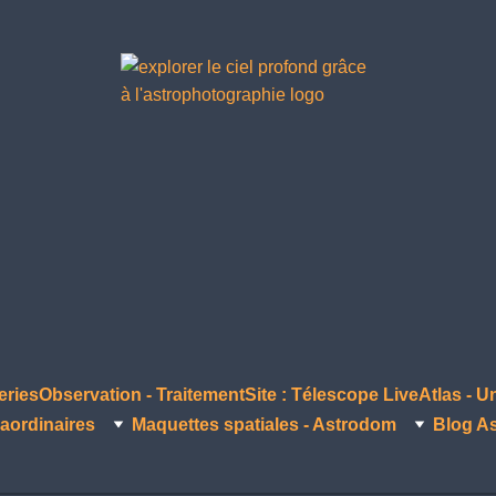
eries
Observation - Traitement
Site : Télescope Live
Atlas - U
aordinaires
Maquettes spatiales - Astrodom
Blog A