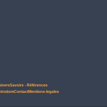
nivers
Savoirs - Références
strodom
Contact
Mentions-legales