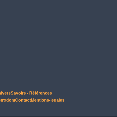
nivers
Savoirs - Références
strodom
Contact
Mentions-legales