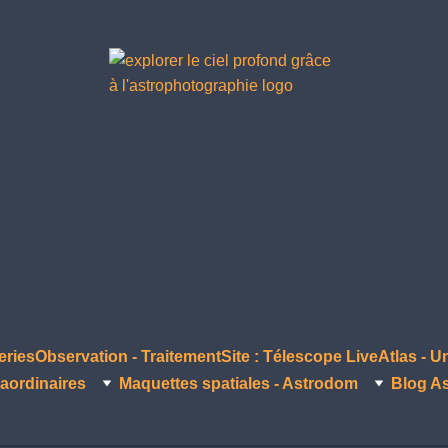
eries
Observation - Traitement
Site : Télescope Live
Atlas - U
aordinaires
Maquettes spatiales - Astrodom
Blog A